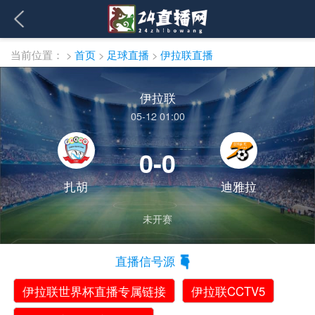
当前位置：
>
首页
>
足球直播
>
伊拉联直播
伊拉联
05-12 01:00
0-0
扎胡
迪雅拉
未开赛
直播信号源
伊拉联世界杯直播专属链接
伊拉联CCTV5