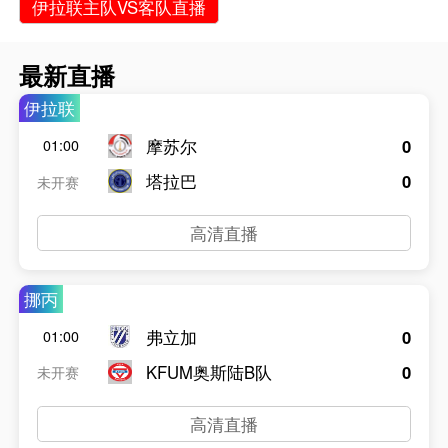
伊拉联主队VS客队直播
最新直播
伊拉联
摩苏尔
0
01:00
塔拉巴
0
未开赛
高清直播
挪丙
弗立加
0
01:00
KFUM奥斯陆B队
0
未开赛
高清直播