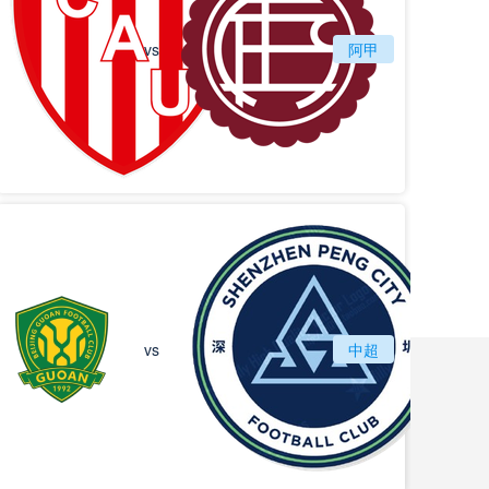
vs
圣塔菲联
阿甲
拉努斯
北京国安
vs
中超
深圳