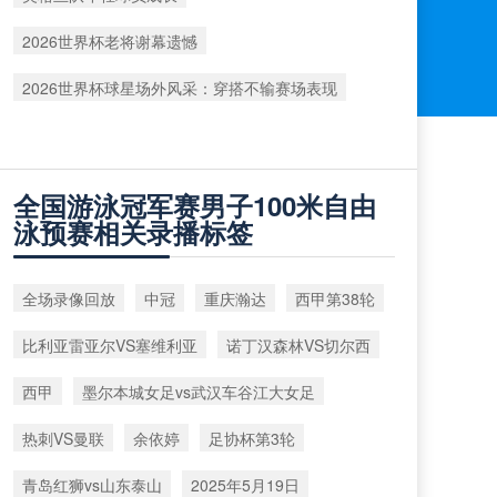
2026世界杯老将谢幕遗憾
2026世界杯球星场外风采：穿搭不输赛场表现
全国游泳冠军赛男子100米自由
泳预赛相关录播标签
全场录像回放
中冠
重庆瀚达
西甲第38轮
比利亚雷亚尔VS塞维利亚
诺丁汉森林VS切尔西
西甲
墨尔本城女足vs武汉车谷江大女足
热刺VS曼联
余依婷
足协杯第3轮
青岛红狮vs山东泰山
2025年5月19日