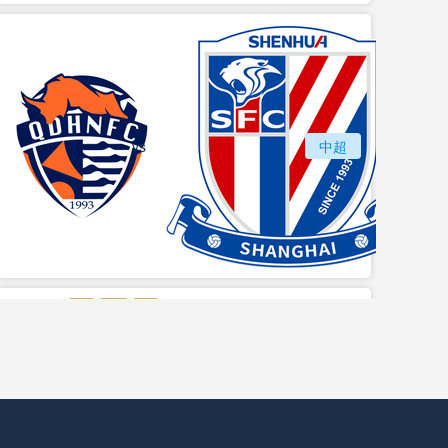
vs
青岛海牛
中超
上海
vs
苏州东吴
长春亚泰
中甲