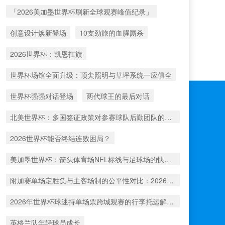
「2026美加墨世界杯刷新全球观赛峰值纪录」
创意设计焕新登场
10支劲旅的血腥厮杀
2026世界杯：凯恩扛旗
世界杯场馆全面升级：顶尖照明与草坪系统一应俱全
世界杯强强对话登场
两代球王的最后对话
北美世界杯：多国签证政策对参赛球队后勤团队的运作挑战与应对分析
2026世界杯能否终结连败困局？
美加墨世界杯：箭头体育场NFL标线与足球场的快速切换工艺深度解析
附加赛单场定胜负与主客场制的公平性对比：2026年世界杯前瞻
2026年世界杯球迷持单场票跨城观赛的行李托运解决方案
英格兰队年轻球员成长