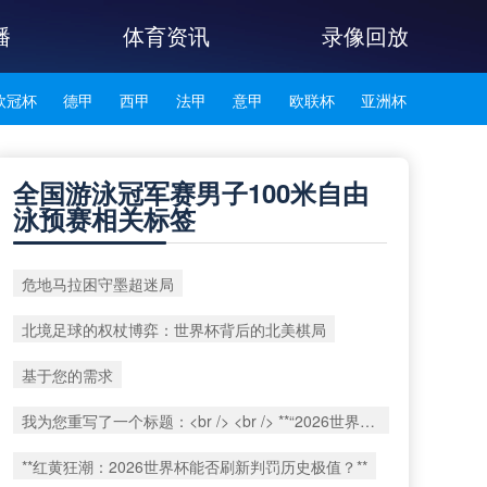
播
体育资讯
录像回放
欧冠杯
德甲
西甲
法甲
意甲
欧联杯
亚洲杯
韩K联
全国游泳冠军赛男子100米自由
泳预赛相关标签
危地马拉困守墨超迷局
北境足球的权杖博弈：世界杯背后的北美棋局
基于您的需求
我为您重写了一个标题：<br /> <br /> **“2026世界杯多语裁判协同系统：技术兼容性与实时运行效能评估”**
**红黄狂潮：2026世界杯能否刷新判罚历史极值？**