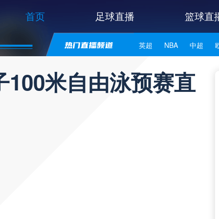
首页
足球直播
篮球直
英超
NBA
中超
世亚预
中甲
日职联
100米自由泳预赛直