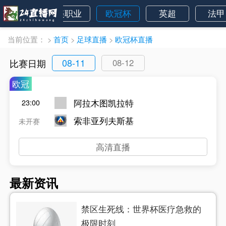
欧洲杯
美职业
欧冠杯
英超
法甲
当前位置：
>
首页
>
足球直播
>
欧冠杯直播
08-11
比赛日期
08-12
欧冠
阿拉木图凯拉特
23:00
索非亚列夫斯基
未开赛
高清直播
最新资讯
禁区生死线：世界杯医疗急救的
极限时刻