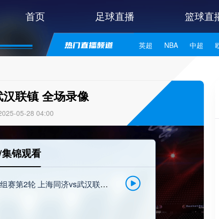
首页
足球直播
篮球直
英超
NBA
中超
世亚预
中甲
日职联
武汉联镇 全场录像
25-05-28 04:00
/集锦观看
[直播吧]05月26日 中冠区域分组赛第2轮 上海同济vs武汉联镇 全场录像