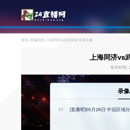
>
>
首页
录像回放
上海同济vs武汉联镇 全场录像
上海同济vs
发布时间: 20
录像
01