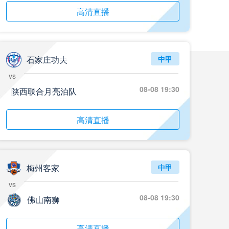
05月24日 石家庄功夫vs北京国安 全场录像回放
高清直播
标签
2024年5月21日
足协杯第3轮
05月24日 重庆铜梁龙vs河南 全场录像回放
标签
2024年5月21日
足协杯第3轮
石家庄功夫
中甲
05月23日 苏州东吴vs上海海港 全场录像
vs
标签
比赛录像
上海海港
08-08 19:30
陕西联合月亮泊队
05月23日 广西平果vs成都蓉城 全场录像
高清直播
标签
比赛录像
成都蓉城
05月23日 曼城vs伯恩茅斯 全场录像回放
标签
2025年5月21日
英超第37轮
梅州客家
中甲
vs
05月22日 石家庄功夫vs北京国安 全场录像
标签
比赛录像
北京国安
08-08 19:30
佛山南狮
05月22日 水晶宫vs狼队 全场录像回放
高清直播