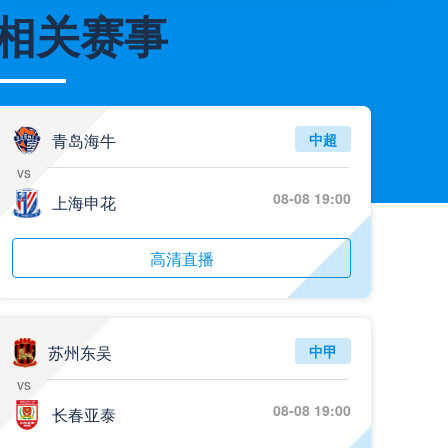
相关赛事
05月26日 AC米兰vs蒙扎全场录像回放
标签
2025年5月25日
意甲第38轮
05月26日 阿拉维斯vs奥萨苏纳 全场录像回放
标签
2025年5月25日
西甲第38轮
青岛海牛
中超
05月25日 亚女冠杯决赛 墨尔本城女足vs武汉车谷江大女足 全场录像回放
vs
标签
2025年5月24日
亚女冠杯决赛
08-08 19:00
上海申花
05月25日 欧联杯决赛 热刺vs曼联 全场录像回放
标签
高清直播
2025年5月22日
欧联杯决赛
05月25日 全国游泳冠军赛女子50米蝶泳决赛 余依婷 全场录像回放
标签
2025年5月23日
全国游泳冠军赛女子50米蝶泳决赛
苏州东吴
中甲
05月24日 青岛红狮vs山东泰山 全场录像回放
vs
标签
2024年5月21日
足协杯第3轮
08-08 19:00
长春亚泰