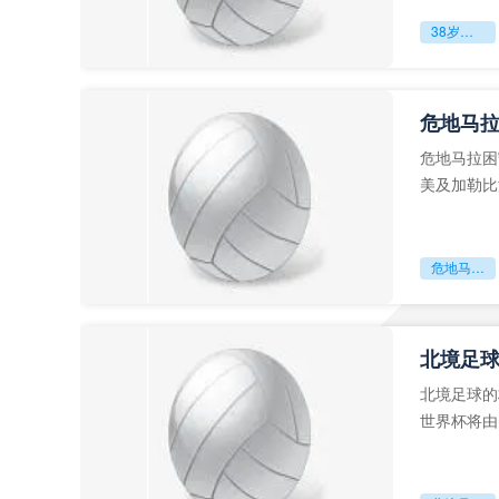
38岁赌上一切：世界杯的绝唱
危地马
危地马拉困
美及加勒比
故事。而危
危地马拉困守墨超迷局
北境足
北境足球的
世界杯将由
前，久久不